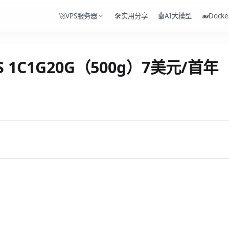
🚀VPS服务器
🛠️实用分享
🤖AI大模型
🐋Docke
S 1C1G20G（500g）7美元/首年