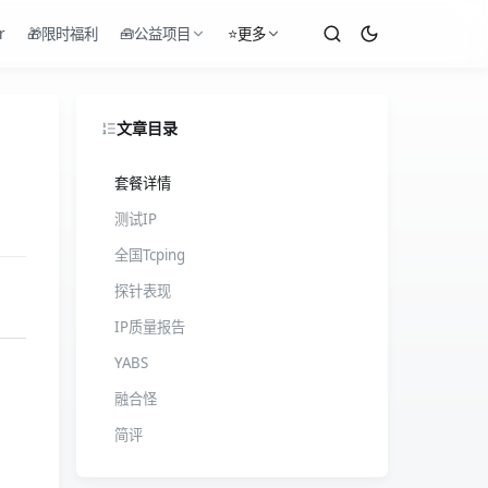
r
🎁限时福利
🧰公益项目
⭐更多
文章目录
套餐详情
测试IP
全国Tcping
探针表现
IP质量报告
YABS
融合怪
简评