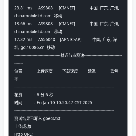
*
23.81 ms     AS9808     [CMNET]            中国, 广东, 广州, 
chinamobileltd.com  移动
13.66 ms     AS9808     [CMNET]            中国, 广东, 广州, 
chinamobileltd.com  移动
17.32 ms     AS56040    [APNIC-AP]         中国, 广东, 深
圳, gd.10086.cn  移动
--------------------------------------就近节点测速-------------------------------
-------
位置            上传速度        下载速度        延迟            丢包
率          
----------------------------------------------------------------------------------
花费          : 6 分 6 秒
时间          : Fri Jan 10 10:50:47 CST 2025
----------------------------------------------------------------------------------
测试结果已写入 goecs.txt
上传成功!
Http URL:  