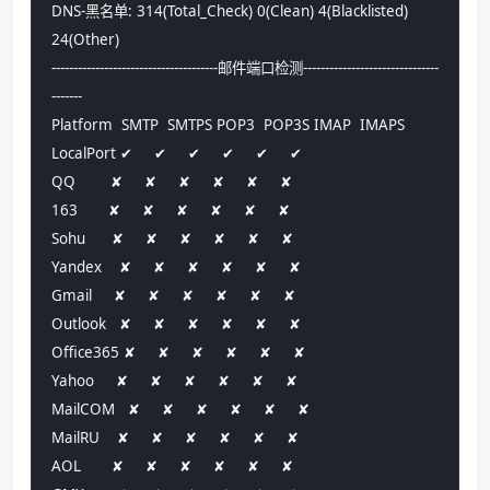
DNS-黑名单: 314(Total_Check) 0(Clean) 4(Blacklisted) 
24(Other) 
--------------------------------------邮件端口检测-------------------------------
-------
Platform  SMTP  SMTPS POP3  POP3S IMAP  IMAPS
LocalPort ✔     ✔     ✔     ✔     ✔     ✔    
QQ        ✘     ✘     ✘     ✘     ✘     ✘    
163       ✘     ✘     ✘     ✘     ✘     ✘    
Sohu      ✘     ✘     ✘     ✘     ✘     ✘    
Yandex    ✘     ✘     ✘     ✘     ✘     ✘    
Gmail     ✘     ✘     ✘     ✘     ✘     ✘    
Outlook   ✘     ✘     ✘     ✘     ✘     ✘    
Office365 ✘     ✘     ✘     ✘     ✘     ✘    
Yahoo     ✘     ✘     ✘     ✘     ✘     ✘    
MailCOM   ✘     ✘     ✘     ✘     ✘     ✘    
MailRU    ✘     ✘     ✘     ✘     ✘     ✘    
AOL       ✘     ✘     ✘     ✘     ✘     ✘    