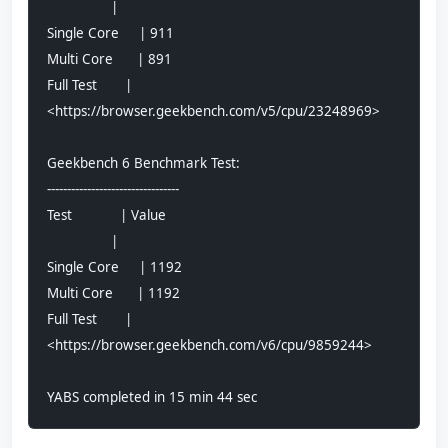
                |                               
Single Core     | 911                           
Multi Core      | 891                           
Full Test       | 
<https://browser.geekbench.com/v5/cpu/23248969>
Geekbench 6 Benchmark Test:
---------------------------------
Test            | Value                         
                |                               
Single Core     | 1192                          
Multi Core      | 1192                          
Full Test       | 
<https://browser.geekbench.com/v6/cpu/9859244>
YABS completed in 15 min 44 sec