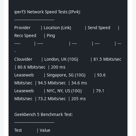
iperf3 Network Speed Tests (IPv4):
---------------------------------
Provider        | Location (Link)           | Send Speed      | 
Recv Speed      | Ping           
-----           | -----                     | ----            | ----            | ---
-           
Clouvider       | London, UK (10G)          | 81.5 Mbits/sec  
| 80.6 Mbits/sec  | 200 ms         
Leaseweb        | Singapore, SG (10G)       | 93.6 
Mbits/sec  | 94.5 Mbits/sec  | 34.6 ms        
Leaseweb        | NYC, NY, US (10G)         | 79.1 
Mbits/sec  | 73.2 Mbits/sec  | 205 ms         
Geekbench 5 Benchmark Test:
---------------------------------
Test            | Value                         