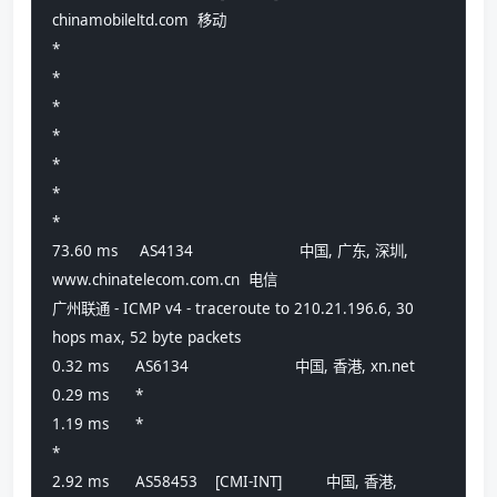
chinamobileltd.com  移动
*
*
*
*
*
*
*
73.60 ms     AS4134                        中国, 广东, 深圳, 
www.chinatelecom.com.cn  电信
广州联通 - ICMP v4 - traceroute to 210.21.196.6, 30 
hops max, 52 byte packets
0.32 ms      AS6134                        中国, 香港, xn.net 
0.29 ms      *                             
1.19 ms      *                             
*
2.92 ms      AS58453    [CMI-INT]          中国, 香港, 