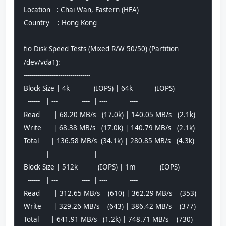
Location   : Chai Wan, Eastern (HEA)
Country    : Hong Kong
fio Disk Speed Tests (Mixed R/W 50/50) (Partition 
/dev/vda1):
---------------------------------
Block Size | 4k            (IOPS) | 64k           (IOPS)
  ------   | ---            ----  | ----           ---- 
Read       | 68.20 MB/s   (17.0k) | 140.05 MB/s   (2.1k)
Write      | 68.38 MB/s   (17.0k) | 140.79 MB/s   (2.1k)
Total      | 136.58 MB/s  (34.1k) | 280.85 MB/s   (4.3k)
           |                      |                     
Block Size | 512k          (IOPS) | 1m            (IOPS)
  ------   | ---            ----  | ----           ---- 
Read       | 312.65 MB/s    (610) | 362.29 MB/s    (353)
Write      | 329.26 MB/s    (643) | 386.42 MB/s    (377)
Total      | 641.91 MB/s   (1.2k) | 748.71 MB/s    (730)