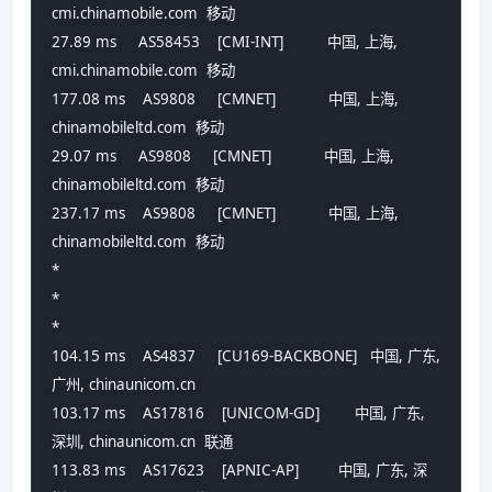
cmi.chinamobile.com  移动
27.89 ms     AS58453    [CMI-INT]          中国, 上海, 
cmi.chinamobile.com  移动
177.08 ms    AS9808     [CMNET]            中国, 上海, 
chinamobileltd.com  移动
29.07 ms     AS9808     [CMNET]            中国, 上海, 
chinamobileltd.com  移动
237.17 ms    AS9808     [CMNET]            中国, 上海, 
chinamobileltd.com  移动
*
*
*
104.15 ms    AS4837     [CU169-BACKBONE]   中国, 广东, 
广州, chinaunicom.cn 
103.17 ms    AS17816    [UNICOM-GD]        中国, 广东, 
深圳, chinaunicom.cn  联通
113.83 ms    AS17623    [APNIC-AP]         中国, 广东, 深