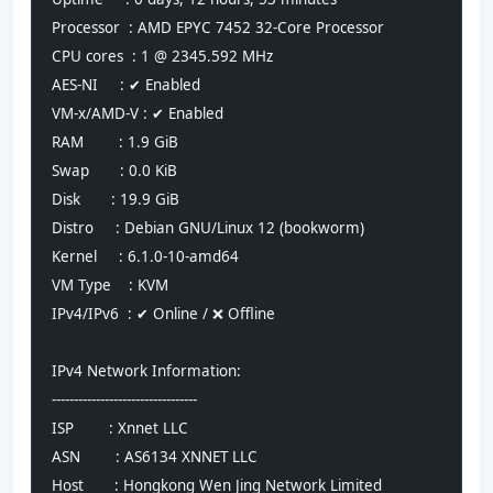
Processor  : AMD EPYC 7452 32-Core Processor
CPU cores  : 1 @ 2345.592 MHz
AES-NI     : ✔ Enabled
VM-x/AMD-V : ✔ Enabled
RAM        : 1.9 GiB
Swap       : 0.0 KiB
Disk       : 19.9 GiB
Distro     : Debian GNU/Linux 12 (bookworm)
Kernel     : 6.1.0-10-amd64
VM Type    : KVM
IPv4/IPv6  : ✔ Online / ❌ Offline
IPv4 Network Information:
---------------------------------
ISP        : Xnnet LLC
ASN        : AS6134 XNNET LLC
Host       : Hongkong Wen Jing Network Limited