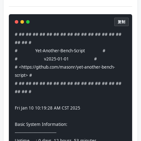
复制
# ## ## ## ## ## ## ## ## ## ## ## ## ## ## ## 
## ## #
#              Yet-Another-Bench-Script              #
#                     v2025-01-01                    #
# <https://github.com/masonr/yet-another-bench-
script> #
# ## ## ## ## ## ## ## ## ## ## ## ## ## ## ## 
## ## #
Fri Jan 10 10:19:28 AM CST 2025
Basic System Information:
---------------------------------
Uptime     : 0 days, 12 hours, 53 minutes