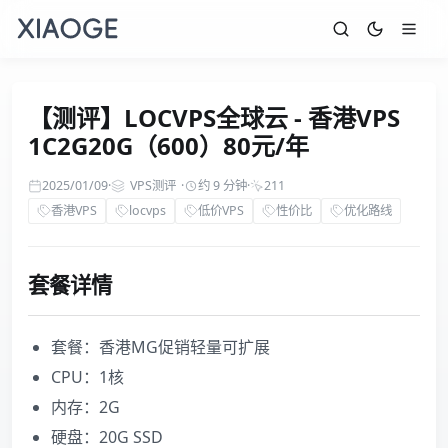
【测评】LOCVPS全球云 - 香港VPS
1C2G20G（600）80元/年
2025/01/09
·
VPS测评
·
约 9 分钟
·
211
香港VPS
locvps
低价VPS
性价比
优化路线
套餐详情
套餐：香港MG促销轻量可扩展
CPU：1核
内存：2G
硬盘：20G SSD