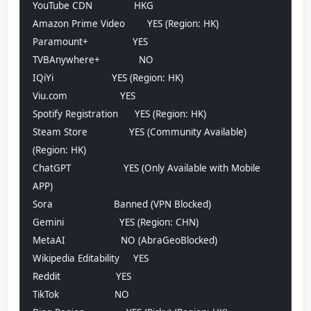
YouTube CDN               HKG
Amazon Prime Video        YES (Region: HK)
Paramount+                YES
TVBAnywhere+              NO
IQiYi                     YES (Region: HK)
Viu.com                   YES
Spotify Registration      YES (Region: HK)
Steam Store               YES (Community Available) 
(Region: HK)
ChatGPT                   YES (Only Available with Mobile 
APP)
Sora                      Banned (VPN Blocked)
Gemini                    YES (Region: CHN)
MetaAI                    NO (AbraGeoBlocked)
Wikipedia Editability     YES
Reddit                    YES
TikTok                    NO