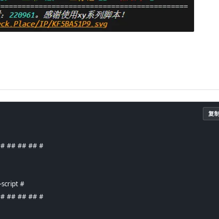
复
## ## ## ## #
script #
## ## ## ## #