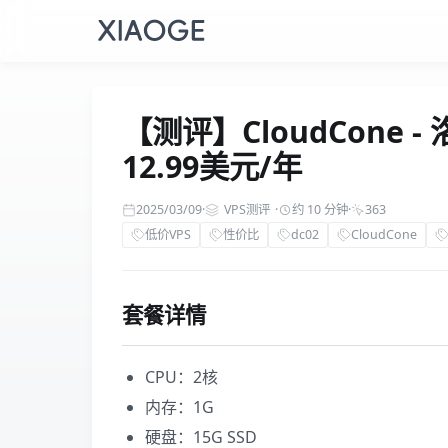
【测评】CloudCone -
12.99美元/年
2025/03/09
·
VPS测评
·
约 10 分钟
·
363
低价VPS
性价比
dc02
CloudCone
套餐详情
CPU：2核
内存：1G
硬盘：15G SSD