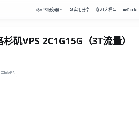
🚀VPS服务器
🛠️实用分享
🤖AI大模型
🐋Docke
 洛杉矶VPS 2C1G15G（3T流量）
美国VPS