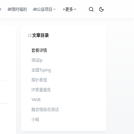
r
🎁限时福利
🧰公益项目
⭐更多
文章目录
套餐详情
测试ip
全国Tcping
探针表现
IP质量报告
YASB
融合怪综合测试
小结