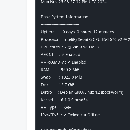
Mon Nov 25 03:27:32 PM UTC 2024
Basic System Information:
---------------------------------
Uptime     : 0 days, 0 hours, 12 minutes
Processor  : Intel(R) Xeon(R) CPU E5-2670 v2 @
CPU cores  : 2 @ 2499.980 MHz
AES-NI     : ✔ Enabled
VM-x/AMD-V : ✔ Enabled
RAM        : 960.8 MiB
Swap       : 1023.0 MiB
Disk       : 12.7 GiB
Distro     : Debian GNU/Linux 12 (bookworm)
Kernel     : 6.1.0-9-amd64
VM Type    : KVM
IPv4/IPv6  : ✔ Online / ❌ Offline
IPv4 Network Information: