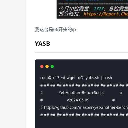
我这台是66开头的ip
YASB
root@cc13:~# wget -qO- yabs.sh | bash
# ## ## ## ## ## ## ## ## ## ## ## ## ## 
#              Yet-Another-Bench-Script              #
#                     v2024-06-09                    #
# https://github.com/masonr/yet-another-bench-
# ## ## ## ## ## ## ## ## ## ## ## ## ## 