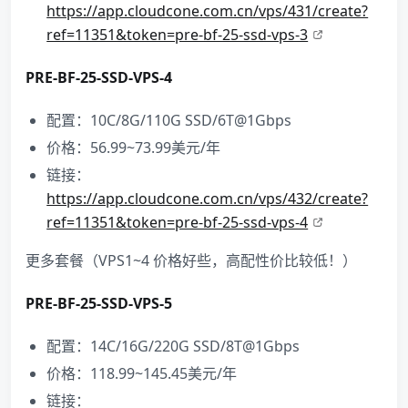
https://app.cloudcone.com.cn/vps/431/create?
ref=11351&token=pre-bf-25-ssd-vps-3
PRE-BF-25-SSD-VPS-4
配置：10C/8G/110G SSD/6T@1Gbps
价格：56.99~73.99美元/年
链接：
https://app.cloudcone.com.cn/vps/432/create?
ref=11351&token=pre-bf-25-ssd-vps-4
更多套餐（VPS1~4 价格好些，高配性价比较低！）
PRE-BF-25-SSD-VPS-5
配置：14C/16G/220G SSD/8T@1Gbps
价格：118.99~145.45美元/年
链接：