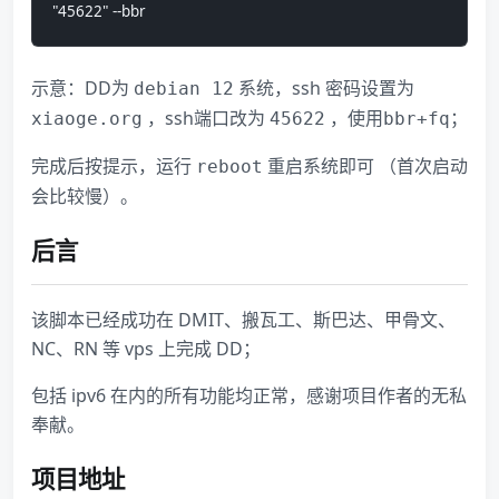
"45622" --bbr
示意：DD为
系统，ssh 密码设置为
debian 12
，ssh端口改为
，使用
；
xiaoge.org
45622
bbr+fq
完成后按提示，运行
重启系统即可 （首次启动
reboot
会比较慢）。
后言
该脚本已经成功在 DMIT、搬瓦工、斯巴达、甲骨文、
NC、RN 等 vps 上完成 DD；
包括 ipv6 在内的所有功能均正常，感谢项目作者的无私
奉献。
项目地址