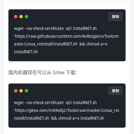
复制
wget --no-check-certificate -qO InstallNET.sh 
'https://raw.githubusercontent.com/leitbogioro/Tools/m
aster/Linux_reinstall/InstallNET.sh' && chmod a+x 
InstallNET.sh
国内机器现在可以从 Gitee 下载：
复制
wget --no-check-certificate -qO InstallNET.sh 
'https://gitee.com/mb9e8j2/Tools/raw/master/Linux_rei
nstall/InstallNET.sh' && chmod a+x InstallNET.sh