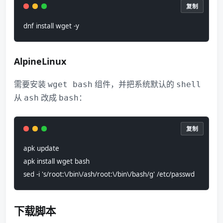
复制
dnf install wget -y
AlpineLinux
需要安装
组件，并把系统默认的
wget bash
shell
从
改成
：
ash
bash
复制
apk update
apk install wget bash
sed -i 's/root:\/bin\/ash/root:\/bin\/bash/g' /etc/passwd
下载脚本