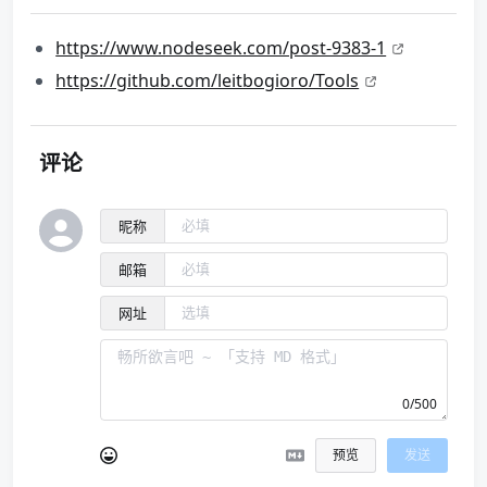
https://www.nodeseek.com/post-9383-1
https://github.com/leitbogioro/Tools
评论
昵称
邮箱
网址
0/500
预览
发送