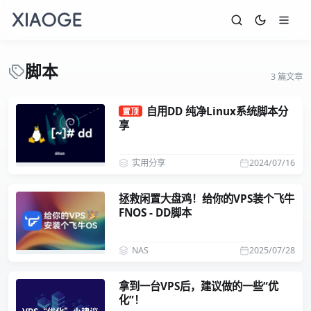
脚本
3 篇文章
自用DD 纯净Linux系统脚本分
置顶
享
实用分享
2024/07/16
拯救闲置大盘鸡！给你的VPS装个飞牛
FNOS - DD脚本
NAS
2025/07/28
拿到一台VPS后，建议做的一些“优
化”！