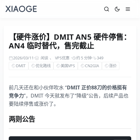
【硬件涨价】DMIT AN5 硬件停售：
AN4 临时替代，售完截止
2026/03/11
·
闲谈
、
VPS优惠
·
约 5 分钟
·
349
DMIT
优化路线
美国VPS
CN2GIA
涨价
前几天还在和小伙伴吹水 “
DMIT 正价88刀的价格挺有
竞争力
”，DMIT 今天就发布了“降级”公告，后续产品也
要陆续停售或涨价了。
两则公告