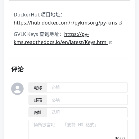
DockerHub项目地址：
https://hub.docker.com/r/pykmsorg/py-kms
GVLK Keys 查询地址：
https://py-
kms.readthedocs.io/en/latest/Keys.html
评论
昵称
邮箱
网址
0/500