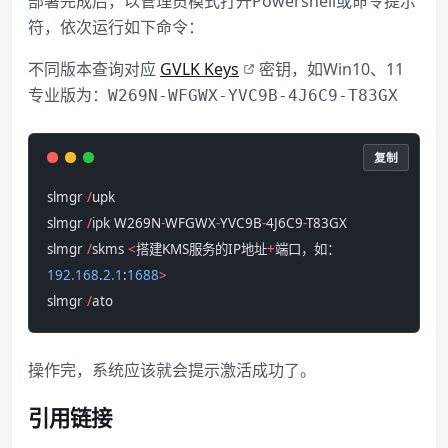
部署完成后，以管理员模式打开Powershell或命令提示
符，依次运行如下命令：
不同版本查询对应
GVLK Keys
密钥，如Win10、11
专业版为：
W269N-WFGWX-YVC9B-4J6C9-T83GX
复制
slmgr 
/
upk
slmgr 
/
ipk W269N
-
WFGWX
-
YVC9B
-
4J6C9
-
T83GX
slmgr 
/
skms 
<
搭建KMS服务的IP地址
+
端口，如：
192.168
.
2.1
:
1688
>
slmgr 
/
ato
操作完，系统应该就会提示激活成功了。
引用链接