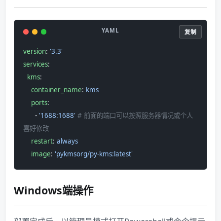
复制
version
: 
'3.3'
services
:
  kms
:
    container_name
: 
kms
    ports
:
      - 
'1688:1688'
 # 前面的端口可以按照服务器情况或个人
喜好修改
    restart
: 
always
    image
: 
'pykmsorg/py-kms:latest'
Windows端操作