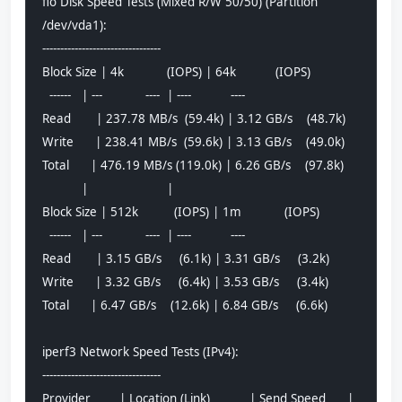
fio Disk Speed Tests (Mixed R/W 50/50) (Partition 
/dev/vda1):
---------------------------------
Block Size | 4k            (IOPS) | 64k           (IOPS)
  ------   | ---            ----  | ----           ---- 
Read       | 237.78 MB/s  (59.4k) | 3.12 GB/s    (48.7k)
Write      | 238.41 MB/s  (59.6k) | 3.13 GB/s    (49.0k)
Total      | 476.19 MB/s (119.0k) | 6.26 GB/s    (97.8k)
           |                      |                     
Block Size | 512k          (IOPS) | 1m            (IOPS)
  ------   | ---            ----  | ----           ---- 
Read       | 3.15 GB/s     (6.1k) | 3.31 GB/s     (3.2k)
Write      | 3.32 GB/s     (6.4k) | 3.53 GB/s     (3.4k)
Total      | 6.47 GB/s    (12.6k) | 6.84 GB/s     (6.6k)
iperf3 Network Speed Tests (IPv4):
---------------------------------
Provider        | Location (Link)           | Send Speed      | 