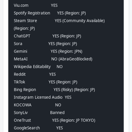
Viu.com                   YES
Spotify Registration      YES (Region: JP)
Steam Store               YES (Community Available) 
(Region: JP)
ChatGPT                   YES (Region: JP)
Sora                      YES (Region: JP)
Gemini                    YES (Region: JPN)
MetaAI                    NO (AbraGeoBlocked)
Wikipedia Editability     NO
Reddit                    YES
TikTok                    YES (Region: JP)
Bing Region               YES (Risky) (Region: JP)
Instagram Licensed Audio  YES
KOCOWA                    NO
SonyLiv                   Banned
OneTrust                  YES (Region: JP TOKYO)
GoogleSearch              YES