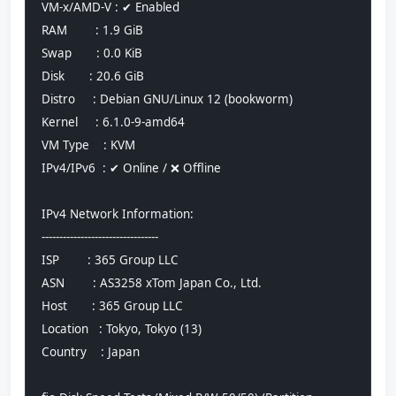
VM-x/AMD-V : ✔ Enabled
RAM        : 1.9 GiB
Swap       : 0.0 KiB
Disk       : 20.6 GiB
Distro     : Debian GNU/Linux 12 (bookworm)
Kernel     : 6.1.0-9-amd64
VM Type    : KVM
IPv4/IPv6  : ✔ Online / ❌ Offline
IPv4 Network Information:
---------------------------------
ISP        : 365 Group LLC
ASN        : AS3258 xTom Japan Co., Ltd.
Host       : 365 Group LLC
Location   : Tokyo, Tokyo (13)
Country    : Japan