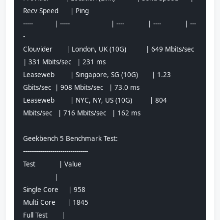
Recv Speed      | Ping           
-----           | -----                     | ----            | ----            | ---
-           
Clouvider       | London, UK (10G)          | 649 Mbits/sec   
| 331 Mbits/sec   | 231 ms         
Leaseweb        | Singapore, SG (10G)       | 1.23 
Gbits/sec  | 908 Mbits/sec   | 73.0 ms        
Leaseweb        | NYC, NY, US (10G)         | 804 
Mbits/sec   | 716 Mbits/sec   | 162 ms         
Geekbench 5 Benchmark Test:
---------------------------------
Test            | Value                         
                |                               
Single Core     | 958                           
Multi Core      | 1845                          
Full Test       | 