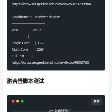
https://browser.geekbench.com/v5/cpu/23239984
Geekbench 6 Benchmark Test:
---------------------------------
Test            | Value                         
                |                               
Single Core     | 1278                          
Multi Core      | 2261                          
Full Test       | 
https://browser.geekbench.com/v6/cpu/9803763
融合怪脚本测试
复制
-------------------------------------VPS融合怪测试-----------------------------