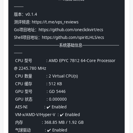
--------
版本：v0.1.4
测评频道: https://t.me/vps_reviews
Go项目地址：https://github.com/oneclickvirt/ecs
Shell项目地址：https://github.com/spiritLHLS/ecs
--------------------------------------系统基础信息-------------------------------
-------
 CPU 型号            : AMD EPYC 7B12 64-Core Processor 
@ 2245.780 MHz
 CPU 数量            : 2 Virtual CPU(s)
 CPU 缓存            : 512 KB
 GPU 型号            : GD 5446
 GPU 状态            : 0.000000
 AES-NI              : ✔️ Enabled
 VM-x/AMD-V/Hyper-V  : ✔️ Enabled
 内存                : 368.85 MB / 1.92 GB
 气球驱动            : ✔️ Enabled