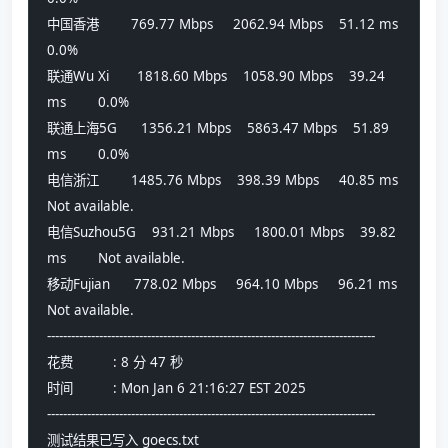
中国香港        769.77 Mbps     2062.94 Mbps    51.12 ms        
0.0%            
联通Wu Xi       1818.60 Mbps    1058.90 Mbps    39.24 
ms        0.0%            
联通上海5G      1356.21 Mbps    5863.47 Mbps    51.89 
ms        0.0%            
电信浙江        1485.76 Mbps    398.39 Mbps     40.85 ms        
Not available.  
电信Suzhou5G    931.21 Mbps     1800.01 Mbps    39.82 
ms        Not available.  
移动Fujian      778.02 Mbps     964.10 Mbps     96.21 ms        
Not available.  
----------------------------------------------------------------------------------
花费          : 8 分 47 秒
时间          : Mon Jan 6 21:16:27 EST 2025
----------------------------------------------------------------------------------
测试结果已写入 goecs.txt