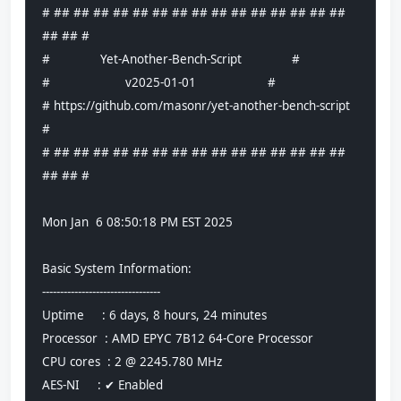
# ## ## ## ## ## ## ## ## ## ## ## ## ## ## ## 
## ## #
#              Yet-Another-Bench-Script              #
#                     v2025-01-01                    #
# https://github.com/masonr/yet-another-bench-script 
#
# ## ## ## ## ## ## ## ## ## ## ## ## ## ## ## 
## ## #
Mon Jan  6 08:50:18 PM EST 2025
Basic System Information:
---------------------------------
Uptime     : 6 days, 8 hours, 24 minutes
Processor  : AMD EPYC 7B12 64-Core Processor
CPU cores  : 2 @ 2245.780 MHz
AES-NI     : ✔ Enabled