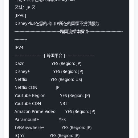
区域：JP 区
[IPV6]
DisneyPlus在您的出口IP所在的国家不提供服务
-------------------------------------跨国流媒体解锁----------------------------
----------
IPV4:
============[ 跨国平台 ]============
Dazn                      YES (Region: JP)
Disney+                   YES (Region: JP)
Netflix                   YES (Region: US)
Netflix CDN               JP
YouTube Region            YES (Region: JP)
YouTube CDN               NRT
Amazon Prime Video        YES (Region: JP)
Paramount+                YES
TVBAnywhere+              YES (Region: JP)
IQiYi                     YES (Region: JP)