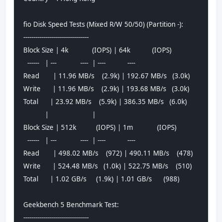
fio Disk Speed Tests (Mixed R/W 50/50) (Partition -):
---------------------------------
Block Size | 4k            (IOPS) | 64k           (IOPS)
  ------   | ---            ----  | ----           ---- 
Read       | 11.96 MB/s    (2.9k) | 192.67 MB/s   (3.0k)
Write      | 11.96 MB/s    (2.9k) | 193.68 MB/s   (3.0k)
Total      | 23.92 MB/s    (5.9k) | 386.35 MB/s   (6.0k)
           |                      |                     
Block Size | 512k          (IOPS) | 1m            (IOPS)
  ------   | ---            ----  | ----           ---- 
Read       | 498.02 MB/s    (972) | 490.11 MB/s    (478)
Write      | 524.48 MB/s   (1.0k) | 522.75 MB/s    (510)
Total      | 1.02 GB/s     (1.9k) | 1.01 GB/s      (988)
Geekbench 5 Benchmark Test:
---------------------------------