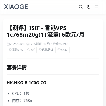
【测评】ISIF - 香港VPS
1c768m20g(1T流量) 6欧元/月
2025/05/11
·
VPS测评
·
约 2 分钟
·
590
香港VPS
isif
优化路线
4837
套餐详情
HK.HKG-B.1C0G-CO
CPU：1核
内存：768m