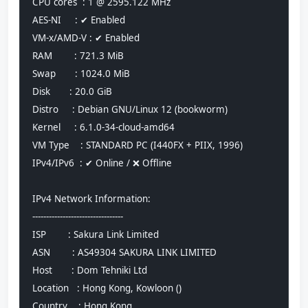
CPU cores  : 1 @ 2595.122 MHz
AES-NI     : ✔ Enabled
VM-x/AMD-V : ✔ Enabled
RAM        : 721.3 MiB
Swap       : 1024.0 MiB
Disk       : 20.0 GiB
Distro     : Debian GNU/Linux 12 (bookworm)
Kernel     : 6.1.0-34-cloud-amd64
VM Type    : STANDARD PC (I440FX + PIIX, 1996)
IPv4/IPv6  : ✔ Online / ❌ Offline
IPv4 Network Information:
---------------------------------
ISP        : Sakura Link Limited
ASN        : AS49304 SAKURA LINK LIMITED
Host       : Dom Tehniki Ltd
Location   : Hong Kong, Kowloon ()
Country    : Hong Kong