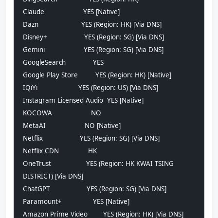
Claude                    YES [Native]
Dazn                      YES (Region: HK) [Via DNS]
Disney+                   YES (Region: SG) [Via DNS]
Gemini                    YES (Region: SG) [Via DNS]
GoogleSearch              YES
Google Play Store         YES (Region: HK) [Native]
IQiYi                     YES (Region: US) [Via DNS]
Instagram Licensed Audio  YES [Native]
KOCOWA                    NO
MetaAI                    NO [Native]
Netflix                   YES (Region: SG) [Via DNS]
Netflix CDN               HK
OneTrust                  YES (Region: HK KWAI TSING 
DISTRICT) [Via DNS]
ChatGPT                   YES (Region: SG) [Via DNS]
Paramount+                YES [Native]
Amazon Prime Video        YES (Region: HK) [Via DNS]