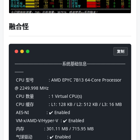
融合怪
复制
--------------------------------------系统基础信息-------------------------------
-------
 CPU 型号            : AMD EPYC 7B13 64-Core Processor 
@ 2249.998 MHz
 CPU 数量            : 1 Virtual CPU(s)
 CPU 缓存            : L1: 128 KB / L2: 512 KB / L3: 16 MB
 AES-NI              : ✔️ Enabled
 VM-x/AMD-V/Hyper-V  : ✔️ Enabled
 内存                : 301.11 MB / 715.95 MB
 气球驱动            : ✔️ Enabled