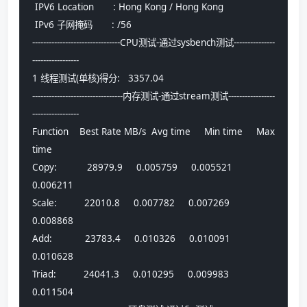
 IPV6 Location       : Hong Kong / Hong Kong
 IPv6 子网掩码       : /56
--------------------------------CPU测试-通过sysbench测试---------------
-----------------
1 线程测试(单核)得分:   3357.04
---------------------------------内存测试-通过stream测试-----------------
-----------------
Function    Best Rate MB/s  Avg time     Min time     Max 
time
Copy:           28979.9     0.005759     0.005521     
0.006211
Scale:          22010.8     0.007782     0.007269     
0.008868
Add:            23783.4     0.010326     0.010091     
0.010628
Triad:          24041.3     0.010295     0.009983     
0.011504