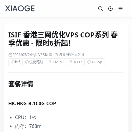
ISIF 香港三网优化VPS COP系列 春
季优惠 - 限时6折起！
2026/03/24
·
VPS优惠
·
约 6 分钟
·
214
isif
优化路线
CMIN2
4837
163pp
套餐详情
HK.HKG-B.1C0G-COP
CPU：1核
内存：768m