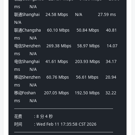
ms        N/A             
联通Shanghai     24.58 Mbps      N/A             27.59 ms        
N/A             
联通Changsha     60.10 Mbps      50.84 Mbps      40.81 
ms        N/A             
电信Shenzhen     269.38 Mbps     58.97 Mbps      14.07 
ms        N/A             
电信Shanghai     41.61 Mbps      203.93 Mbps     34.17 
ms        N/A             
移动Shenzhen     60.76 Mbps      56.61 Mbps      20.94 
ms        N/A             
移动Foshan       207.05 Mbps     192.50 Mbps     32.22 
ms        N/A             
----------------------------------------------------------------------------------
花费          : 8 分 4 秒
时间          : Wed Feb 11 17:35:58 CST 2026
----------------------------------------------------------------------------------