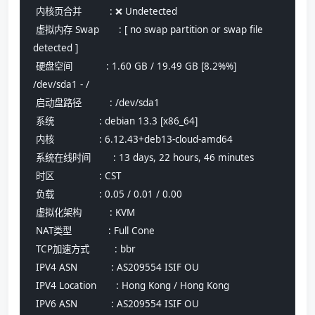
 内核页合并          : ❌ Undetected
 虚拟内存 Swap       : [ no swap partition or swap file 
detected ]
 硬盘空间            : 1.60 GB / 19.49 GB [8.2%%] 
/dev/sda1 - /
 启动盘路径          : /dev/sda1
 系统                : debian 13.3 [x86_64] 
 内核                : 6.12.43+deb13-cloud-amd64
 系统在线时间        : 13 days, 22 hours, 46 minutes
 时区                : CST
 负载                : 0.05 / 0.01 / 0.00
 虚拟化架构          : KVM
 NAT类型             : Full Cone
 TCP加速方式         : bbr
 IPV4 ASN            : AS209554 ISIF OU
 IPV4 Location       : Hong Kong / Hong Kong
 IPV6 ASN            : AS209554 ISIF OU