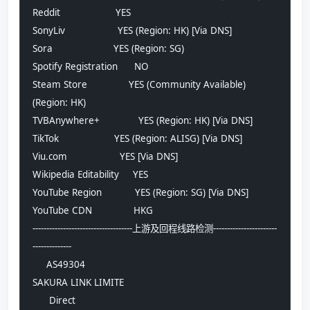
Reddit                    YES
SonyLiv                   YES (Region: HK) [Via DNS]
Sora                      YES (Region: SG)
Spotify Registration      NO
Steam Store               YES (Community Available) 
(Region: HK)
TVBAnywhere+              YES (Region: HK) [Via DNS]
TikTok                    YES (Region: ALISG) [Via DNS]
Viu.com                   YES [Via DNS]
Wikipedia Editability     YES
YouTube Region            YES (Region: SG) [Via DNS]
YouTube CDN               HKG
------------------------------------上游及回程线路检测-----------------------
--------------
     AS49304      
SAKURA LINK LIMITE
      Direct      