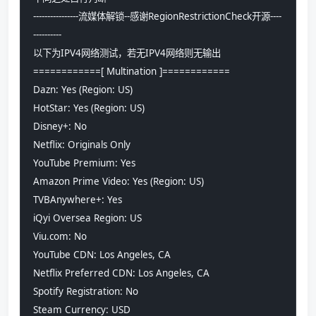
----------------流媒体解锁--感谢RegionRestrictionCheck开源----
----------
以下为IPV4网络测试，若无IPV4网络则无输出
============[ Multination ]============
Dazn: Yes (Region: US)
HotStar: Yes (Region: US)
Disney+: No
Netflix: Originals Only
YouTube Premium: Yes
Amazon Prime Video: Yes (Region: US)
TVBAnywhere+: Yes
iQyi Oversea Region: US
Viu.com: No
YouTube CDN: Los Angeles, CA 
Netflix Preferred CDN: Los Angeles, CA 
Spotify Registration: No
Steam Currency: USD