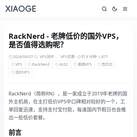
RackNerd - 老牌低价的国外VPS，
是否值得选购呢？
2024/04/07
·
VPS测评
、
VPS优惠
·
约 9 分钟
·
877
VPS
RackNerd
dc02
美国VPS
性价比
低价VPS
RackNerd（简称RN），是一家成立于2019年老牌的国
外主机商，在主打低价VPS中口碑相对较好的一个，工
单回复迅速，支持支付宝付款，每逢国内节假日也会推
出一些低价套餐。
前言