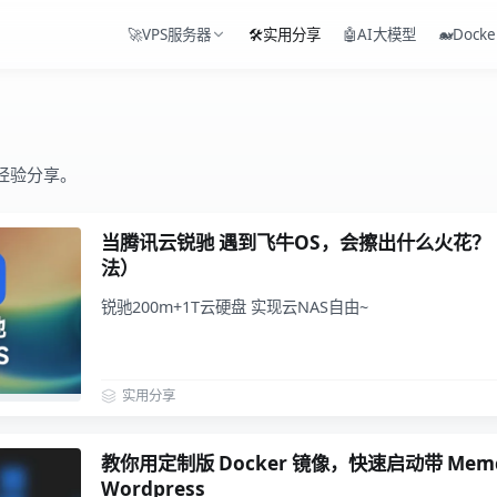
🚀VPS服务器
🛠️实用分享
🤖AI大模型
🐋Docke
经验分享。
当腾讯云锐驰 遇到飞牛OS，会擦出什么火花？（
法）
锐驰200m+1T云硬盘 实现云NAS自由~
实用分享
教你用定制版 Docker 镜像，快速启动带 Memc
Wordpress