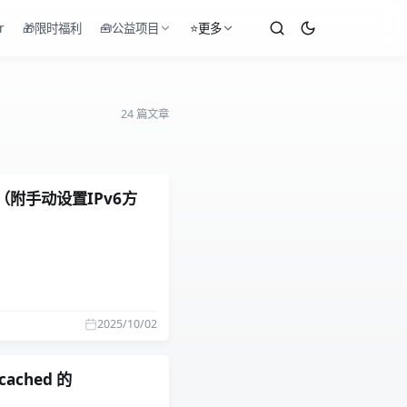
r
🎁限时福利
🧰公益项目
⭐更多
24 篇文章
附手动设置IPv6方
2025/10/02
ached 的