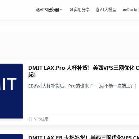
🚀VPS服务器
🛠️实用分享
🤖AI大模型
🐋Docke
DMIT LAX.Pro 大杯补货！美西VPS三网优化 C
起！
EB系列大杯补货后，Pro的也来了~（就不能一次端上？）
VPS优惠
DMIT LAX.EB 大杯补货！美西三网优化VPS CMI