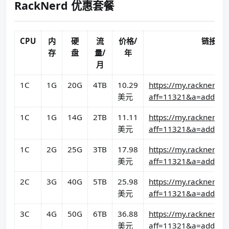
RackNerd 优惠套餐
CPU
内
硬
流
价格/
链接
存
盘
量/
年
月
1C
1G
20G
4TB
10.29
https://my.racknerd.c
美元
aff=11321&a=add&pi
1C
1G
14G
2TB
11.11
https://my.racknerd.c
美元
aff=11321&a=add&pi
1C
2G
25G
3TB
17.98
https://my.racknerd.c
美元
aff=11321&a=add&pi
2C
3G
40G
5TB
25.98
https://my.racknerd.c
美元
aff=11321&a=add&pi
3C
4G
50G
6TB
36.88
https://my.racknerd.c
美元
aff=11321&a=add&pi