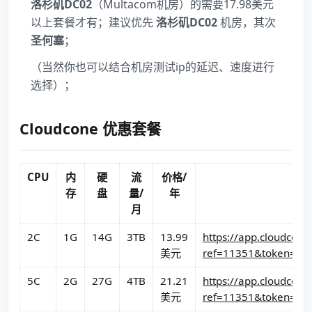
洛杉矶DC02
（Multacom机房）的需要17.98美元
以上套餐才有；建议优先
洛杉矶DC02
机房，其次
圣何塞
；
（当然你也可以结合机房测试ip的延迟、速度进行
选择）；
Cloudcone 优惠套餐
CPU
内
硬
流
价格/
存
盘
量/
年
月
2C
1G
14G
3TB
13.99
https://app.cloudcon
美元
ref=11351&token=pre-
5C
2G
27G
4TB
21.21
https://app.cloudcon
美元
ref=11351&token=pre-