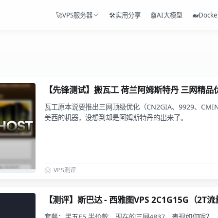
🚀VPS服务器
🛠️实用分享
🤖AI大模型
🐋Docke
【先锋测试】搬瓦工 荷兰阿姆斯特丹 三网精品优
瓦工原本说要推出三网顶级优化（CN2GIA、9929、CM
美西的机器，没想到却是阿姆斯特丹的出来了。
VPS测评
【测评】斯巴达 - 西雅图VPS 2C1G15G（2T
套餐：黑五E5 半价款，现在的三网4837，表现如何呢？