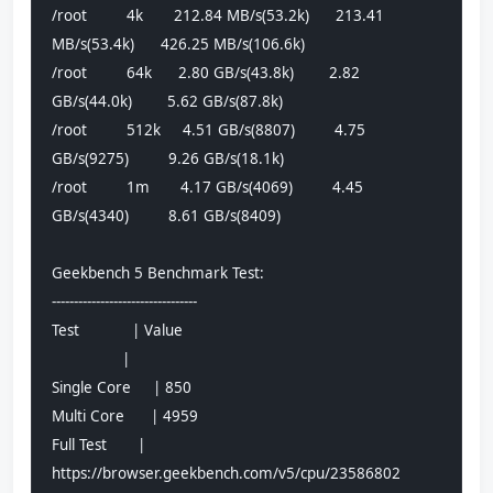
/root         4k       212.84 MB/s(53.2k)      213.41 
MB/s(53.4k)      426.25 MB/s(106.6k)     
/root         64k      2.80 GB/s(43.8k)        2.82 
GB/s(44.0k)        5.62 GB/s(87.8k)        
/root         512k     4.51 GB/s(8807)         4.75 
GB/s(9275)         9.26 GB/s(18.1k)        
/root         1m       4.17 GB/s(4069)         4.45 
GB/s(4340)         8.61 GB/s(8409)
Geekbench 5 Benchmark Test:
---------------------------------
Test            | Value                         
                |                               
Single Core     | 850                           
Multi Core      | 4959                          
Full Test       | 
https://browser.geekbench.com/v5/cpu/23586802