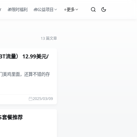
r
🎁限时福利
🧰公益项目
⭐更多
13 篇文章
3T流量） 12.99美元/
rd在入门美鸡里面，还算不错的存
2025/03/09
VPS套餐推荐