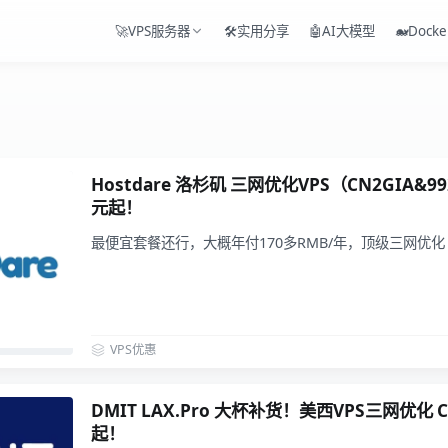
🚀VPS服务器
🛠️实用分享
🤖AI大模型
🐋Docke
Hostdare 洛杉矶 三网优化VPS（CN2GIA&9
元起！
最便宜套餐还行，大概年付170多RMB/年，顶级三网优
VPS优惠
DMIT LAX.Pro 大杯补货！美西VPS三网优化 C
起！