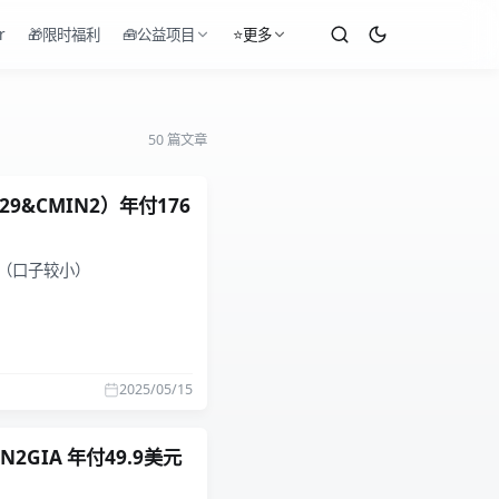
r
🎁限时福利
🧰公益项目
⭐更多
50 篇文章
929&CMIN2）年付176
化（口子较小）
2025/05/15
N2GIA 年付49.9美元