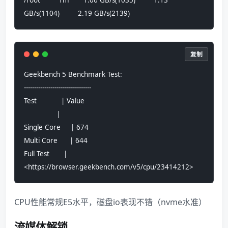
/root         1m       1.06 GB/s(1035)         1.13 
GB/s(1104)         2.19 GB/s(2139)
复制
Geekbench 5 Benchmark Test:
---------------------------------
Test            | Value                         
                |                               
Single Core     | 674                           
Multi Core      | 644                           
Full Test       | 
<https://browser.geekbench.com/v5/cpu/23414212>
CPU性能常规E5水平，磁盘io表现不错（nvme水准）
流媒体解锁