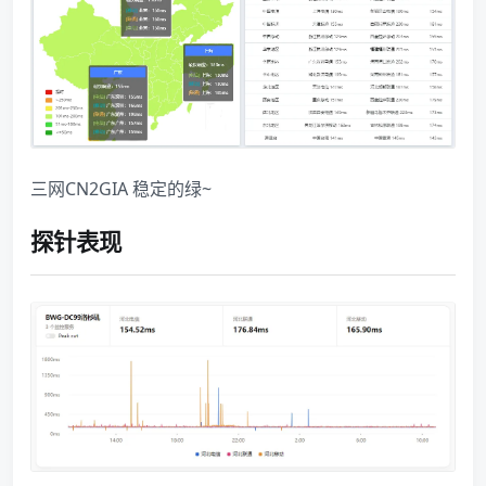
三网CN2GIA 稳定的绿~
探针表现