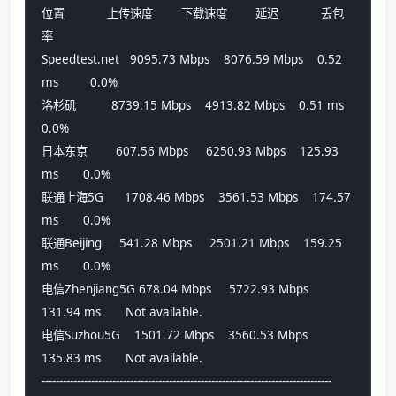
位置            上传速度        下载速度        延迟            丢包
率          
Speedtest.net   9095.73 Mbps    8076.59 Mbps    0.52 
ms         0.0%            
洛杉矶          8739.15 Mbps    4913.82 Mbps    0.51 ms         
0.0%            
日本东京        607.56 Mbps     6250.93 Mbps    125.93 
ms       0.0%            
联通上海5G      1708.46 Mbps    3561.53 Mbps    174.57 
ms       0.0%            
联通Beijing     541.28 Mbps     2501.21 Mbps    159.25 
ms       0.0%            
电信Zhenjiang5G 678.04 Mbps     5722.93 Mbps    
131.94 ms       Not available.  
电信Suzhou5G    1501.72 Mbps    3560.53 Mbps    
135.83 ms       Not available.  
----------------------------------------------------------------------------------