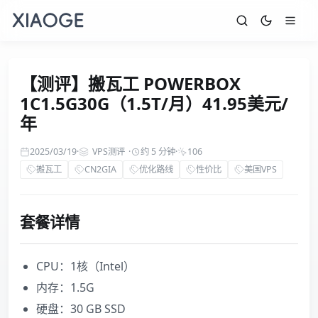
【测评】搬瓦工 POWERBOX
1C1.5G30G（1.5T/月）41.95美元/
年
2025/03/19
·
VPS测评
·
约 5 分钟
·
106
搬瓦工
CN2GIA
优化路线
性价比
美国VPS
套餐详情
CPU：1核（Intel）
内存：1.5G
硬盘：30 GB SSD