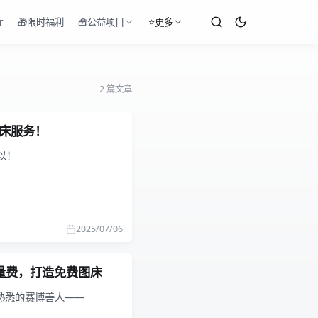
r
🎁限时福利
🧰公益项目
⭐更多
2 篇文章
建图床服务！
以！
2025/07/06
免流量费，打造免费图床
熟悉的赛博善人——