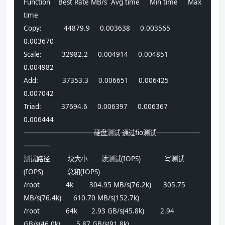
Function    Best Rate MB/s  Avg time     Min time     Max 
time
Copy:           44879.9     0.003638     0.003565     
0.003670
Scale:          32982.2     0.004914     0.004851     
0.004982
Add:            37353.3     0.006651     0.006425     
0.007042
Triad:          37694.6     0.006397     0.006367     
0.006444
-----------------------------------硬盘测试-通过fio测试----------------------
-------------
测试路径         块大小       读测试(IOPS)            写测试
(IOPS)            总和(IOPS)            
/root             4k        304.95 MB/s(76.2k)      305.75 
MB/s(76.4k)      610.70 MB/s(152.7k)    
/root             64k       2.93 GB/s(45.8k)        2.94 
GB/s(46.0k)        5.87 GB/s(91.8k)       