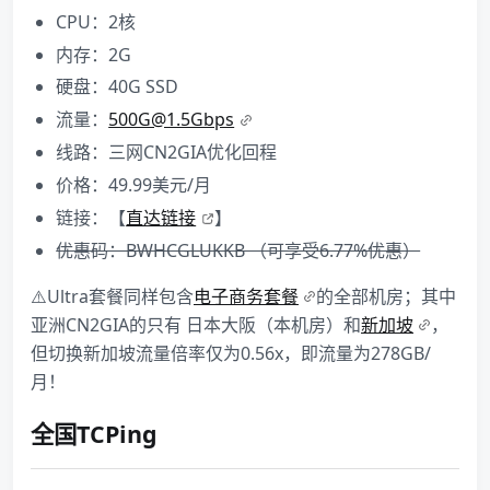
CPU：2核
内存：2G
硬盘：40G SSD
流量：
500G@1.5Gbps
线路：三网CN2GIA优化回程
价格：49.99美元/月
链接：【
直达链接
】
优惠码：BWHCGLUKKB​ （可享受6.77%优惠）
⚠️Ultra套餐同样包含
电子商务套餐
的全部机房；其中
亚洲CN2GIA的只有 日本大阪（本机房）和
新加坡
，
但切换新加坡流量倍率仅为0.56x，即流量为278GB/
月！
全国TCPing