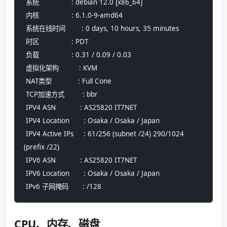
 系统                : debian 12.0 [x86_64] 
 内核                : 6.1.0-9-amd64
 系统在线时间        : 0 days, 10 hours, 35 minutes
 时区                : PDT
 负载                : 0.31 / 0.09 / 0.03
 虚拟化架构          : KVM
 NAT类型             : Full Cone
 TCP加速方式         : bbr
 IPV4 ASN            : AS25820 IT7NET
 IPV4 Location       : Osaka / Osaka / Japan
 IPV4 Active IPs     : 61/256 (subnet /24) 290/1024 
(prefix /22)
 IPV6 ASN            : AS25820 IT7NET
 IPV6 Location       : Osaka / Osaka / Japan
 IPv6 子网掩码       : /128
CPU、内存、磁盘