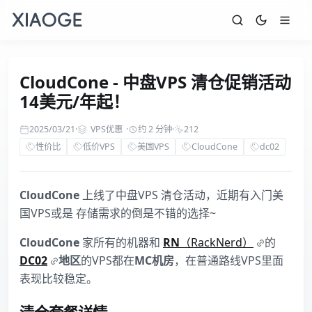
CloudCone - 中盘VPS 清仓促销活动
14美元/年起！
2025/03/21
·
VPS优惠
·
约 2 分钟
·
212
性价比
低价VPS
美国VPS
CloudCone
dc02
CloudCone
上线了中盘VPS 清仓活动，近期有入门美
国VPS或是 存储需求的倒是不错的选择~
CloudCone
家所有的机器和
RN
（RackNerd）
的
DC02
地区
的VPS都在
MC机房
，在普通路线VPS里面
表现比较稳定。