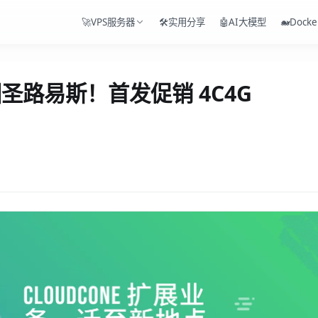
🚀VPS服务器
🛠️实用分享
🤖AI大模型
🐋Docke
美国圣路易斯！首发促销 4C4G