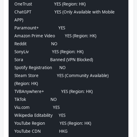
OneTrust                  YES (Region: HK)
ChatGPT                   YES (Only Available with Mobile 
APP)
Paramount+                YES
Amazon Prime Video        YES (Region: HK)
Reddit                    NO
SonyLiv                   YES (Region: HK)
Sora                      Banned (VPN Blocked)
Spotify Registration      NO
Steam Store               YES (Community Available) 
(Region: HK)
TVBAnywhere+              YES (Region: HK)
TikTok                    NO
Viu.com                   YES
Wikipedia Editability     YES
YouTube Region            YES (Region: HK)
YouTube CDN               HKG