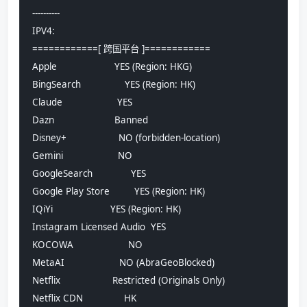
----------
IPV4:
============[ 跨国平台 ]============
Apple                     YES (Region: HKG)
BingSearch                YES (Region: HK)
Claude                    YES
Dazn                      Banned
Disney+                   NO (forbidden-location)
Gemini                    NO
GoogleSearch              YES
Google Play Store         YES (Region: HK)
IQiYi                     YES (Region: HK)
Instagram Licensed Audio  YES
KOCOWA                    NO
MetaAI                    NO (AbraGeoBlocked)
Netflix                   Restricted (Originals Only)
Netflix CDN               HK