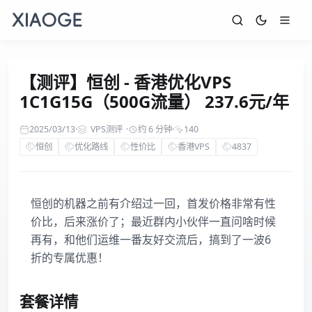
【测评】恒创 - 香港优化VPS
1C1G15G（500G流量） 237.6元/年
2025/03/13
·
VPS测评
·
约 6 分钟
·
140
恒创
优化路线
性价比
香港VPS
4837
恒创的机器之前有介绍过一回，首发价格非常有性
价比，后来涨价了；最近群内小伙伴一直问啥时候
再有，和他们运维一番友好交流后，搞到了一波6
折的专属优惠！
套餐详情