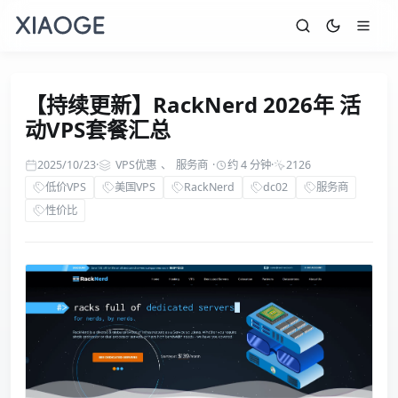
【持续更新】RackNerd 2026年 活
动VPS套餐汇总
2025/10/23
·
VPS优惠
、
服务商
·
约 4 分钟
·
2126
低价VPS
美国VPS
RackNerd
dc02
服务商
性价比