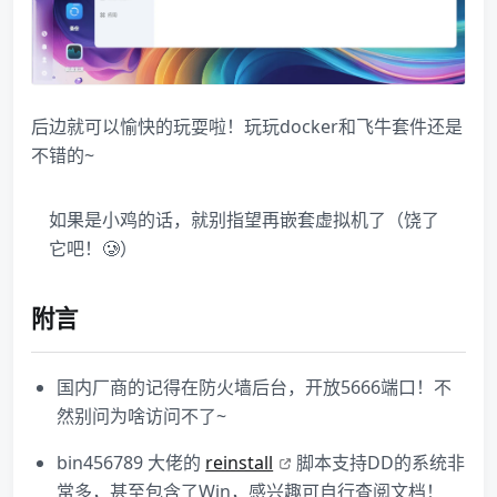
后边就可以愉快的玩耍啦！玩玩docker和飞牛套件还是
不错的~
如果是小鸡的话，就别指望再嵌套虚拟机了（饶了
它吧！🥲）
附言
国内厂商的记得在防火墙后台，开放5666​端口！不
然别问为啥访问不了~
​bin456789​ 大佬的
reinstall
脚本支持DD的系统非
常多，甚至包含了Win，感兴趣可自行查阅文档！