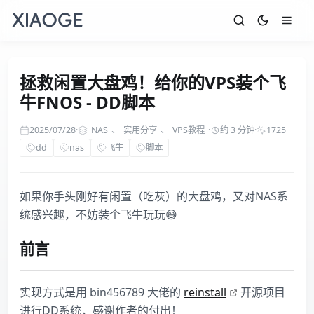
拯救闲置大盘鸡！给你的VPS装个飞
牛FNOS - DD脚本
2025/07/28
·
NAS
、
实用分享
、
VPS教程
·
约 3 分钟
·
1725
dd
nas
飞牛
脚本
如果你手头刚好有闲置（吃灰）的大盘鸡，又对NAS系
统感兴趣，不妨装个飞牛玩玩😄
前言
实现方式是用 bin456789​ 大佬的
reinstall
开源项目
进行DD系统，感谢作者的付出！