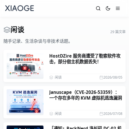
闲谈
29 篇文章
随手记录、生活杂谈与非技术话题。
HostDZire 服务商遭受了勒索软件攻
击，部分宿主机数据丢失！
闲谈
2026/08/05
Januscape（CVE-2026-53359）：
一个存在多年的 KVM 虚拟机逃逸漏洞
闲谈
2026/07/08
「通知」RackNerd 洛杉矶 DC-02 机