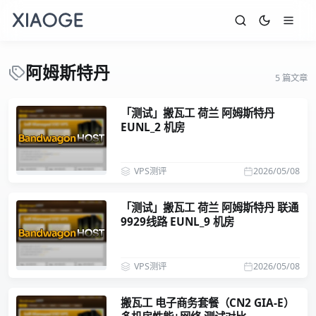
阿姆斯特丹
5 篇文章
「测试」搬瓦工 荷兰 阿姆斯特丹
EUNL_2 机房
VPS测评
2026/05/08
「测试」搬瓦工 荷兰 阿姆斯特丹 联通
9929线路 EUNL_9 机房
VPS测评
2026/05/08
搬瓦工 电子商务套餐（CN2 GIA-E）