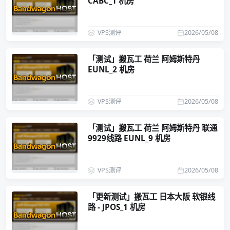
CABC_1 机房
VPS测评
2026/05/08
「测试」搬瓦工 荷兰 阿姆斯特丹
EUNL_2 机房
VPS测评
2026/05/08
「测试」搬瓦工 荷兰 阿姆斯特丹 联通
9929线路 EUNL_9 机房
VPS测评
2026/05/08
「更新测试」搬瓦工 日本大阪 软银线
路 - JPOS_1 机房