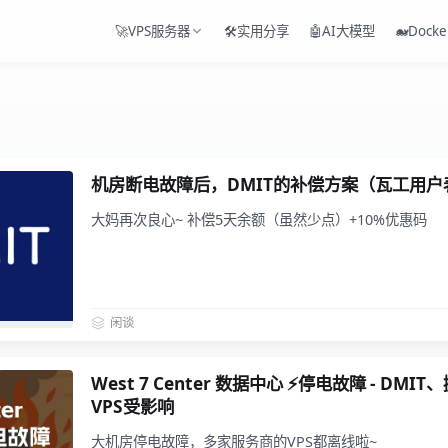
🚀VPS服务器
🛠️实用分享
🤖AI大模型
🐋Docke
机房断电故障后，DMIT的补偿方案（瓦工用户
大妈再次良心~ 补偿5天余额（虽然少点）+10%优惠码
闲谈
West 7 Center 数据中心 ⚡停电故障 - D
VPS受影响
大机房停电故障，多家服务商的VPS都离线啦~