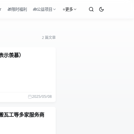
r
🎁限时福利
🧰公益项目
⭐更多
2 篇文章
表示羡慕）
2025/05/08
MIT、搬瓦工等多家服务商