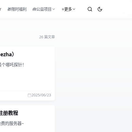
r
🎁限时福利
🧰公益项目
⭐更多
26 篇文章
zha）
装个哪吒探针！
2025/06/23
 注册教程
免费的服务器~