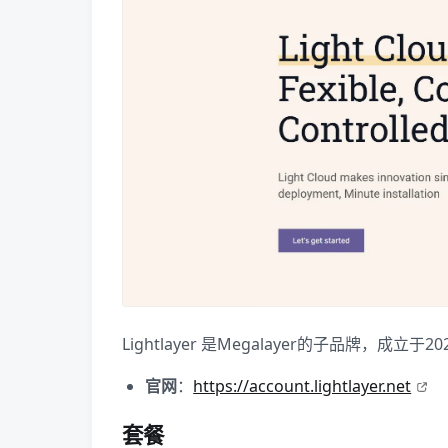
Lightlayer 是Megalayer的子品牌，
官网
：
https://account.lightlayer.net
套餐