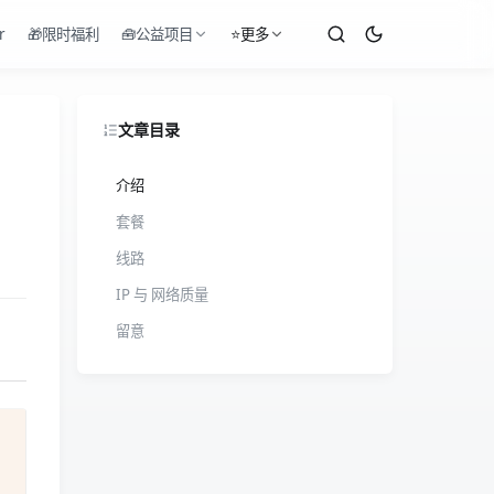
r
🎁限时福利
🧰公益项目
⭐更多
文章目录
介绍
套餐
线路
IP 与 网络质量
留意