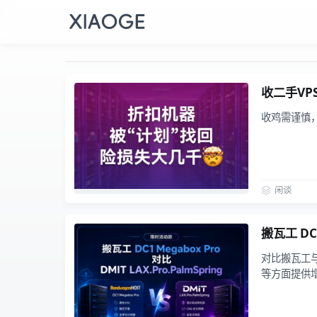
收二手VP
收鸡需谨慎
闲谈
搬瓦工 DC1
对比搬瓦工与
等方面提供