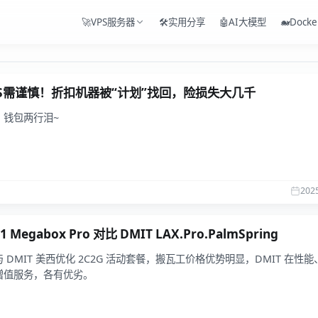
🚀VPS服务器
🛠️实用分享
🤖AI大模型
🐋Docke
S需谨慎！折扣机器被“计划”找回，险损失大几千
，钱包两行泪~
202
 Megabox Pro 对比 DMIT LAX.Pro.PalmSpring
 DMIT 美西优化 2C2G 活动套餐，搬瓦工价格优势明显，DMIT 在性
增值服务，各有优劣。