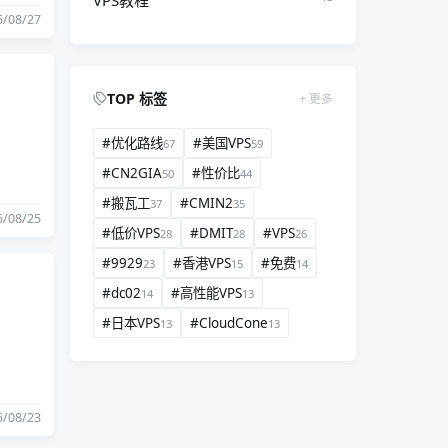
VPS教程
5/08/27
TOP 标签
更多
#优化路线
#美国VPS
67
59
#CN2GIA
#性价比
50
44
#搬瓦工
#CMIN2
37
35
5/08/25
#低价VPS
#DMIT
#VPS
28
28
26
#9929
#香港VPS
#免费
23
15
14
#dc02
#高性能VPS
14
13
#日本VPS
#CloudCone
13
13
5/08/23