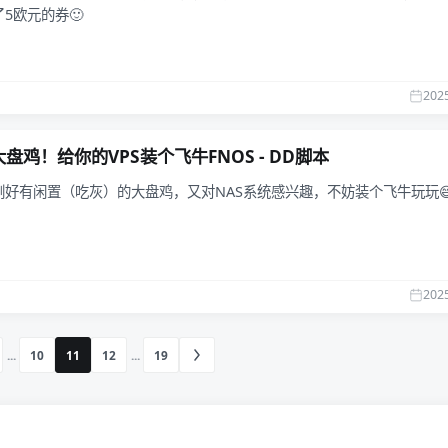
5欧元的券🙂
202
盘鸡！给你的VPS装个飞牛FNOS - DD脚本
刚好有闲置（吃灰）的大盘鸡，又对NAS系统感兴趣，不妨装个飞牛玩玩
202
...
10
11
12
...
19