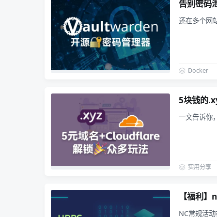
告别密码泄
还在多个网
Docker
5块钱的.
一文告诉你，
实用分享
【福利】n
NC常规活