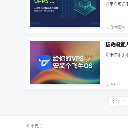
老用户都送了
限时福利
拯救闲置大
如果你手头
NAS
1
© 小鸽志