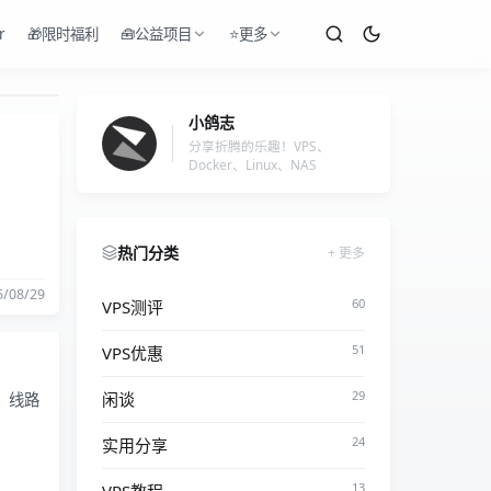
r
🎁限时福利
🧰公益项目
⭐更多
小鸽志
分享折腾的乐趣！VPS、
Docker、Linux、NAS
热门分类
更多
5/08/29
60
VPS测评
51
VPS优惠
29
闲谈
能、线路
24
实用分享
13